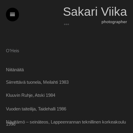
Siirry
Sakari Viika
Päävalikko
sisältöön
photographer
°°°
O’Heis
Niitänäitä
Siirrettävä tuonela, Meilahti 1983
Kluuvin Ruhje, Atski 1984
Vuoden taiteilija, Taidehalli 1986
Näyttämö – seinäteos, Lappeenrannan teknillinen korkeakoulu
1996