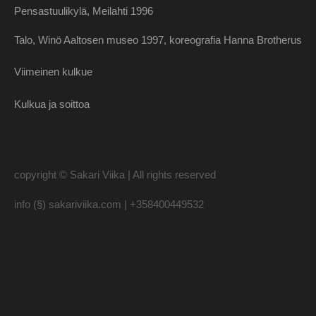
Pensastuulikylä
,
M
e
i
l
a
h
t
i
1996
Talo, Winö Aaltosen museo 1997, koreografia Hanna Brotherus
Viimeinen kulkue
Kulkua ja soittoa
copyright ©
Sakari Viika
| All rights reserved
info (§) sakariviika.com | +358400449532