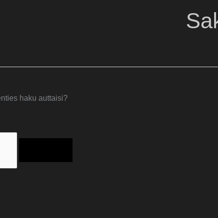
Sak
enties haku auttaisi?