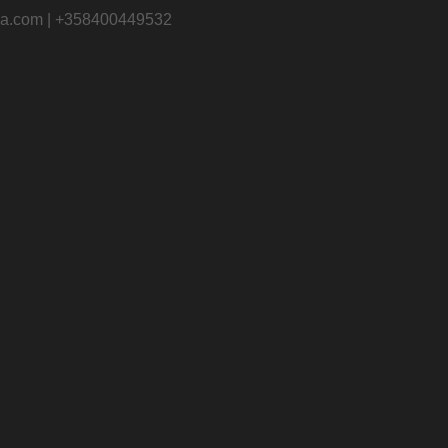
iika.com | +358400449532